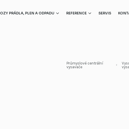
OZY PRÁDLA, PLEN A ODPADU
REFERENCE
SERVIS
KONT
Shozy prádla
Automobilový průmysl
Shozy odpadu
Strojírenský a energetický pr
Recyklace
Potravinářský průmysl
Farmaceutický průmysl
Průmyslové centrální
Vyso
vysavače
vys
Elektronický průmysl
Zpracovatelský průmysl
Stavebnictví
Dílenské provozy a recyklace
Zemědělská výroba
Shozy