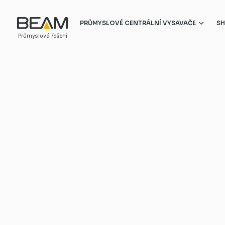
PRŮMYSLOVÉ CENTRÁLNÍ VYSAVAČE
SH
Středo a nízkotlaké centrální vysavače
Vysokotlaké centrální vysavače