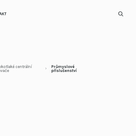
AKT
ůmysl
kotlaké centrální
Průmyslové
avače
příslušenství